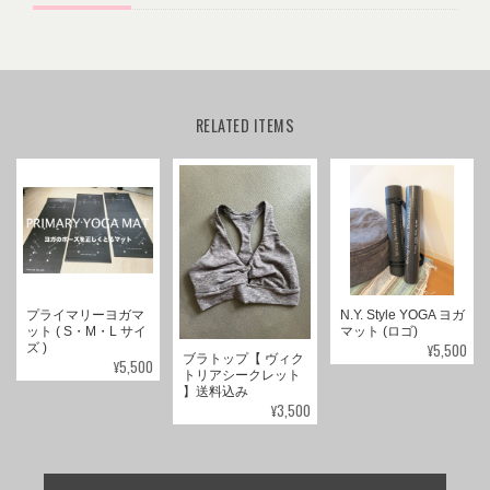
RELATED ITEMS
プライマリーヨガマ
N.Y. Style YOGA ヨガ
ット ( S・M・L サイ
マット (ロゴ)
¥5,500
ズ )
ブラトップ【 ヴィク
¥5,500
トリアシークレット
】送料込み
¥3,500