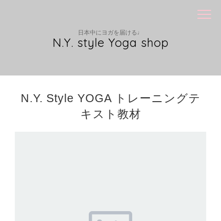
日本中にヨガを届ける♩
N.Y. style Yoga shop
N.Y. Style YOGA トレーニングテ
キスト教材