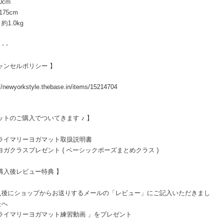
0cm
175cm
約1.0kg
 - -
ャンセルポリシー 】
://newyorkstyle.thebase.in/items/15214704
ットのご購入でついてきます ♪ 】
プライマリーヨガマット取扱説明書
ヨガクラスプレゼント ( ベーシックポーズまとめクラス )
購入後レビュー特典 】
入後にショップからお送りするメールの「レビュー」にご記入いただきまし
たへ
プライマリーヨガマット練習動画 」をプレゼント