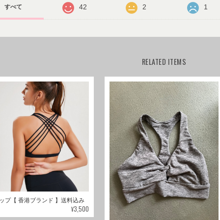
42
2
1
すべて
RELATED ITEMS
ップ【 香港ブランド 】送料込み
¥3,500