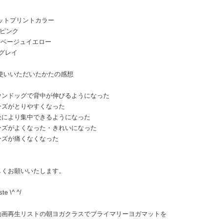
マットプリントカラー
ピンク
ベージュイエロー
グレイ
お使いいただいたかたの感想
ウンドッグで背中が伸びるようになった
ーズがとりやすくなった
吸により集中できるようになった
ーズがよくなった・きれいになった
ーズが痛くなくなった
しくお願いいたします。
te \^ ^/
動画再生リストの朝ヨガクラスでプライマリーヨガマットを