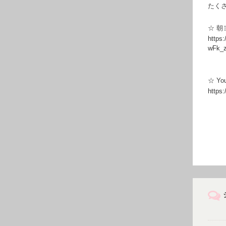
たく
☆ 
https
wFk_
☆ Y
https