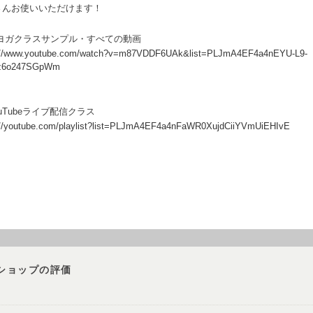
さんお使いいただけます！
朝ヨガクラスサンプル・すべての動画
://www.youtube.com/watch?v=m87VDDF6UAk&list=PLJmA4EF4a4nEYU-L9-
z6o247SGpWm
ouTubeライブ配信クラス
://youtube.com/playlist?list=PLJmA4EF4a4nFaWR0XujdCiiYVmUiEHIvE
ショップの評価