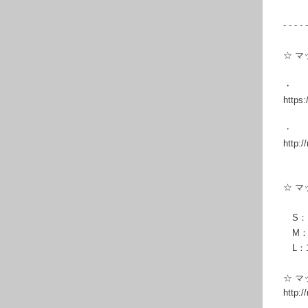
- - - - -
☆ 
・
https
・
http:
☆ 
S：1
M：16
L：1
☆ 
http: