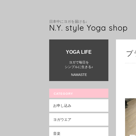
日本中にヨガを届ける♩
N.Y. style Yoga shop
YOGA LIFE
プ
ヨガで毎日を
シンプルに生きる♪
NAMASTE
CATEGORY
お申し込み
ヨガウエア
音楽