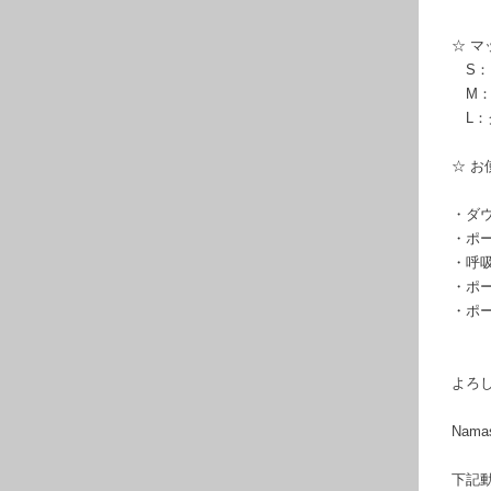
☆ 
S：
M：
L：
☆ 
・ダ
・ポ
・呼
・ポ
・ポ
よろ
Namas
下記