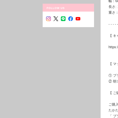
幅：6
長さ: 
FOLLOW US
重さ：
- - - - -
【 キ
https
【 マ
① 
② 朝
【 ご
ご購
たか
「 